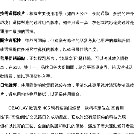
按需選擇鏡片
：根據主要使用場景（如白天公路、夜間通勤、多變的戶外
環境）選擇對應的鏡片組合版本。如果只選一套，灰色或炫彩偏光鏡片是
通用性最強的選擇。
關注適配性
：雖然可調節，但建議有條件的話參考其他用戶的佩戴評價，
或選擇提供多種尺寸鼻托的版本，以確保最佳貼合度。
善用促銷節點
：正如標題所言，“湊單拿下”是精髓。可以將其放入購物
車，在618、雙十一、品牌日等大促期間，結合平臺優惠券、跨店滿減活
動購買，能以更優價格入手。
日常維護
：使用附贈的軟質眼鏡袋存放，用清水或專用鏡片清潔劑清洗鏡
片，避免用粗糙物品擦拭，以延長使用壽命。
OBAOLAY 歐寶來 465 騎行運動眼鏡是一款精準定位在“高實用
性”與“高性價比”交叉路口的成功產品。它或許沒有最頂尖的科技光環，
但卻以扎實的工藝、全面的防護和親民的價格，滿足了廣大運動愛好者最