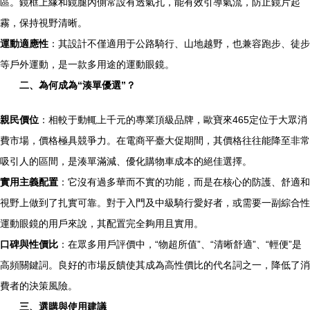
區。鏡框上緣和鏡腿內側常設有透氣孔，能有效引導氣流，防止鏡片起
霧，保持視野清晰。
運動適應性
：其設計不僅適用于公路騎行、山地越野，也兼容跑步、徒步
等戶外運動，是一款多用途的運動眼鏡。
二、為何成為“湊單優選”？
親民價位
：相較于動輒上千元的專業頂級品牌，歐寶來465定位于大眾消
費市場，價格極具競爭力。在電商平臺大促期間，其價格往往能降至非常
吸引人的區間，是湊單滿減、優化購物車成本的絕佳選擇。
實用主義配置
：它沒有過多華而不實的功能，而是在核心的防護、舒適和
視野上做到了扎實可靠。對于入門及中級騎行愛好者，或需要一副綜合性
運動眼鏡的用戶來說，其配置完全夠用且實用。
口碑與性價比
：在眾多用戶評價中，“物超所值”、“清晰舒適”、“輕便”是
高頻關鍵詞。良好的市場反饋使其成為高性價比的代名詞之一，降低了消
費者的決策風險。
三、選購與使用建議