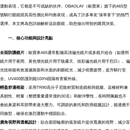
運動表現，它都是不可或缺的伙伴。OBAOLAY（歐寶來）旗下的465型
號騎行眼鏡因其高性價比和均衡表現，成為了許多車友“湊單拿下”的熱門
選擇。本文將為您詳細解析這款眼鏡，助您做出明智的購買決策。
一、核心功能與設計亮點
全面防護鏡片
：歐寶來465通常配備高清偏光鏡片或多鏡片組合（如透明
鏡片用于夜間、黃色增光鏡片用于陰霧天、炫彩偏光鏡片用于烈日）。偏
光技術能有效過濾路面和水面的刺眼眩光，減少視覺疲勞，提升騎行安
全。UV400防護則能100%阻隔有害紫外線。
輕盈舒適框架
：采用TR90高分子尼龍材質制造鏡框與鏡腿。這種材料兼
具韌性、輕量（整體重量通常僅約30克）和耐沖擊性，長時間佩戴也不
會給鼻梁和耳部帶來過大壓力。可調節的鼻托和防滑鏡腿設計，能適應不
同臉型，確保在激烈運動中穩固貼合。
廣角視野與透氣設計
：貼合面部輪廓的弧形鏡片提供寬廣的視野，減少盲