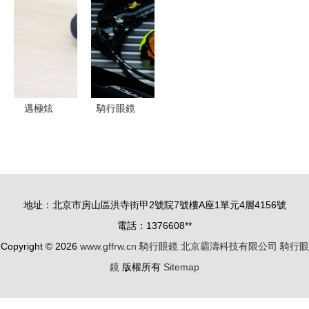
睛“裸奔”｜
暈？科學解
在滑雪騎行
你的正品奧
密與解決方
中的全方位
克利眼鏡識
案
守護
辨小貼士
邁極炫
騎行眼鏡
RL001CB
的“呼吸”之
騎行眼鏡深
道 透氣孔
度體驗 塑
的設計奧秘
膠鈦鏡架與
與選擇指南
地址：北京市房山區洪寺街甲2號院7號樓A座1單元4層4156號
雙鍍膜鏡
電話：1376608**
片，騎行愛
Copyright © 2026
www.gffrw.cn
騎行眼鏡
北京霸濤科技有限公司
騎行眼
好者的專業
鏡
版權所有
Sitemap
選擇